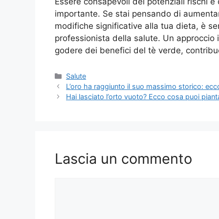
Essere consapevoli dei potenziali rischi e 
importante. Se stai pensando di aumentar
modifiche significative alla tua dieta, è s
professionista della salute. Un approccio
godere dei benefici del tè verde, contrib
Categorie
Salute
L’oro ha raggiunto il suo massimo storico: ecco 
Hai lasciato l’orto vuoto? Ecco cosa puoi pian
Lascia un commento
Commento