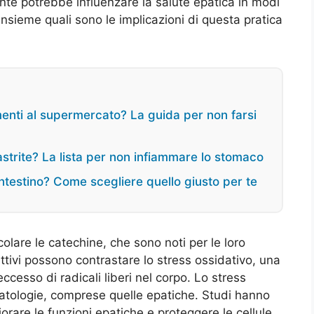
te potrebbe influenzare la salute epatica in modi
nsieme quali sono le implicazioni di questa pratica
menti al supermercato? La guida per non farsi
gastrite? La lista per non infiammare lo stomaco
l’intestino? Come scegliere quello giusto per te
icolare le catechine, che sono noti per le loro
tivi possono contrastare lo stress ossidativo, una
ccesso di radicali liberi nel corpo. Lo stress
 patologie, comprese quelle epatiche. Studi hanno
rare le funzioni epatiche e proteggere le cellule