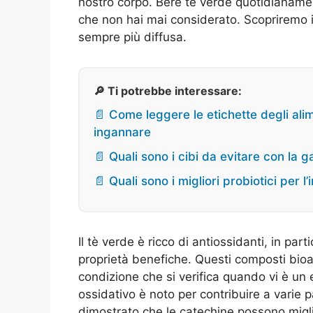
nostro corpo. Bere tè verde quotidianamen
che non hai mai considerato. Scopriremo i
sempre più diffusa.
🔎 Ti potrebbe interessare:
📄 Come leggere le etichette degli ali
ingannare
📄 Quali sono i cibi da evitare con la 
📄 Quali sono i migliori probiotici per 
Il tè verde è ricco di antiossidanti, in part
proprietà benefiche. Questi composti bioat
condizione che si verifica quando vi è un e
ossidativo è noto per contribuire a varie
dimostrato che le catechine possono miglio