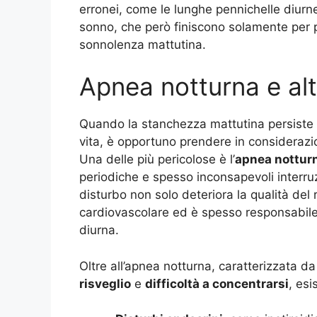
erronei, come le lunghe pennichelle diurne o
sonno, che però finiscono solamente per p
sonnolenza mattutina
.
Apnea notturna e al
Quando la stanchezza mattutina persiste n
vita, è opportuno prendere in consideraz
Una delle più pericolose è l’
apnea nottur
periodiche e spesso inconsapevoli interruz
disturbo non solo deteriora la qualità del
cardiovascolare ed è spesso responsabil
diurna
.
Oltre all’apnea notturna, caratterizzata da
risveglio
e
difficoltà a concentrarsi
, esi