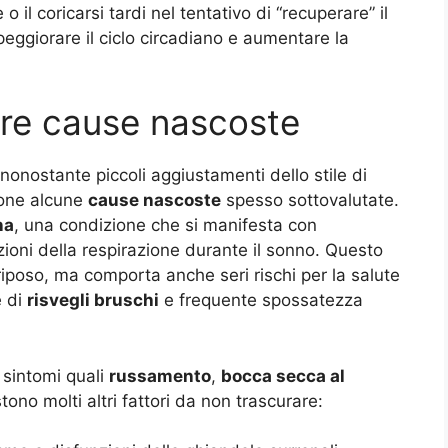
 il coricarsi tardi nel tentativo di “recuperare” il
eggiorare il ciclo circadiano e aumentare la
tre cause nascoste
onostante piccoli aggiustamenti dello stile di
ione alcune
cause nascoste
spesso sottovalutate.
na
, una condizione che si manifesta con
ioni della respirazione durante il sonno. Questo
 riposo, ma comporta anche seri rischi per la salute
e di
risvegli bruschi
e frequente spossatezza
 sintomi quali
russamento
,
bocca secca al
stono molti altri fattori da non trascurare: