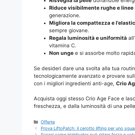
Risveglia la pelle
donandole energia
Riduce visibilmente rughe e linee
generazione.
Migliora la compattezza e l’elasti
sempre giovane.
Regala luminosità e uniformità
all
vitamina C.
Non unge
e si assorbe molto rapid
Se desideri dare una svolta alla tua routin
tecnologicamente avanzato e provare sulla
con i migliori ingredienti anti-age,
Crio Ag
Acquista oggi stesso Crio Age Face e lascia
freschezza, e dalla luminosità di una pell
Categorie
Offerte
Prova LiftoPatch: il cerotto lifting per uno sg
Scopri come Hairtivator può ridare forza e volu