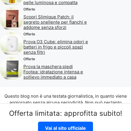
pelle luminosa e compatta
Offerte
Scopri Slimique Patch: il
segreto snellente per fianchi e
addome senza sforzi
Offerte
Prova O3 Cube: elimina odori e
batteri in frigo e piccoli spazi
senza filtri
Offerte
Prova la maschera piedi
Footea: idratazione intensa e
sollievo immediato a casa
Questo blog non è una testata giornalistica, in quanto viene
aggiornato senza alcuna periodicità. Non può pertanto
considerarsi un prodotto editoriale ai sensi della legge n. 62
Offerta limitata: approfitta subito!
del 07.03.2001.
©2026 di Aliados Srl C.da Piana Romana snc, 90010 Lascari
Vai al sito ufficiale
(PA) P.IVA 07262700821