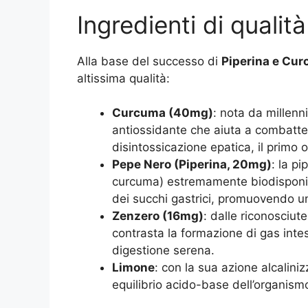
Ingredienti di qualit
Alla base del successo di
Piperina e Cu
altissima qualità:
Curcuma (40mg)
: nota da millenn
antiossidante che aiuta a combatter
disintossicazione epatica, il primo 
Pepe Nero (Piperina, 20mg)
: la pi
curcuma) estremamente biodisponi
dei succhi gastrici, promuovendo un
Zenzero (16mg)
: dalle riconosciut
contrasta la formazione di gas inte
digestione serena.
Limone
: con la sua azione alcaliniz
equilibrio acido-base dell’organism