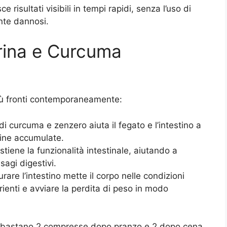
e risultati visibili in tempi rapidi, senza l’uso di
nte dannosi.
rina e Curcuma
ù fronti contemporaneamente:
di curcuma e zenzero aiuta il fegato e l’intestino a
sine accumulate.
ostiene la funzionalità intestinale, aiutando a
sagi digestivi.
urare l’intestino mette il corpo nelle condizioni
trienti e avviare la perdita di peso in modo
i: bastano 2 compresse dopo pranzo e 2 dopo cena