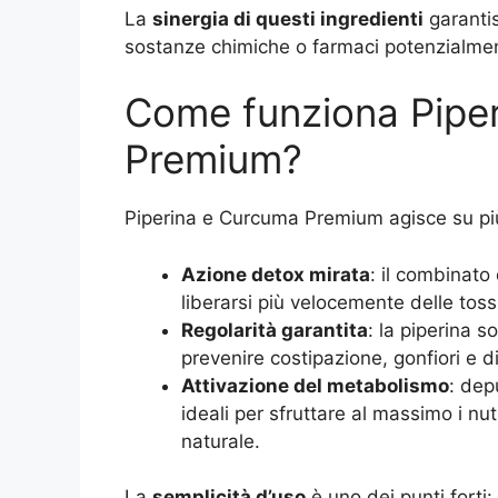
La
sinergia di questi ingredienti
garantisc
sostanze chimiche o farmaci potenzialme
Come funziona Pipe
Premium?
Piperina e Curcuma Premium agisce su pi
Azione detox mirata
: il combinato 
liberarsi più velocemente delle tos
Regolarità garantita
: la piperina s
prevenire costipazione, gonfiori e di
Attivazione del metabolismo
: dep
ideali per sfruttare al massimo i nu
naturale.
La
semplicità d’uso
è uno dei punti fort