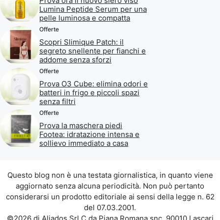
Prova ora il nuovo siero viso
Lumina Peptide Serum per una
pelle luminosa e compatta
Offerte
Scopri Slimique Patch: il
segreto snellente per fianchi e
addome senza sforzi
Offerte
Prova O3 Cube: elimina odori e
batteri in frigo e piccoli spazi
senza filtri
Offerte
Prova la maschera piedi
Footea: idratazione intensa e
sollievo immediato a casa
Questo blog non è una testata giornalistica, in quanto viene
aggiornato senza alcuna periodicità. Non può pertanto
considerarsi un prodotto editoriale ai sensi della legge n. 62
del 07.03.2001.
©2026 di Aliados Srl C.da Piana Romana snc, 90010 Lascari