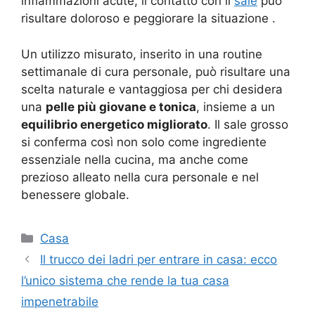
infiammazioni acute, il contatto con il
sale
può
risultare doloroso e peggiorare la situazione
.
Un utilizzo misurato, inserito in una routine
settimanale di cura personale, può risultare una
scelta naturale e vantaggiosa per chi desidera
una
pelle più giovane e tonica
, insieme a un
equilibrio energetico migliorato
. Il sale grosso
si conferma così non solo come ingrediente
essenziale nella cucina, ma anche come
prezioso alleato nella cura personale e nel
benessere globale.
Categorie
Casa
Il trucco dei ladri per entrare in casa: ecco
l’unico sistema che rende la tua casa
impenetrabile