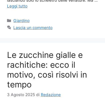
lasciando solo lo scheletro delle venature. Ma …
Leggi tutto
Categorie
Giardino
Lascia un commento
Le zucchine gialle e
rachitiche: ecco il
motivo, così risolvi in
tempo
3 Agosto 2025
di
Redazione