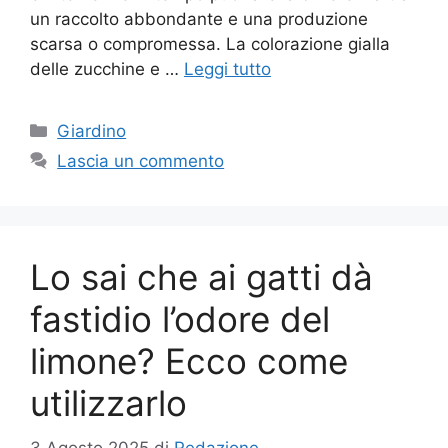
un raccolto abbondante e una produzione
scarsa o compromessa. La colorazione gialla
delle zucchine e …
Leggi tutto
Categorie
Giardino
Lascia un commento
Lo sai che ai gatti dà
fastidio l’odore del
limone? Ecco come
utilizzarlo
3 Agosto 2025
di
Redazione