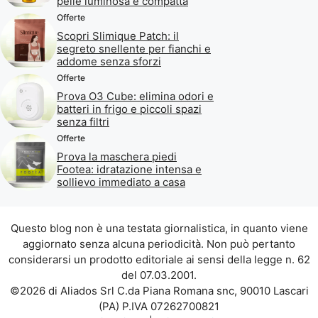
pelle luminosa e compatta
Offerte
Scopri Slimique Patch: il
segreto snellente per fianchi e
addome senza sforzi
Offerte
Prova O3 Cube: elimina odori e
batteri in frigo e piccoli spazi
senza filtri
Offerte
Prova la maschera piedi
Footea: idratazione intensa e
sollievo immediato a casa
Questo blog non è una testata giornalistica, in quanto viene
aggiornato senza alcuna periodicità. Non può pertanto
considerarsi un prodotto editoriale ai sensi della legge n. 62
del 07.03.2001.
©2026 di Aliados Srl C.da Piana Romana snc, 90010 Lascari
(PA) P.IVA 07262700821