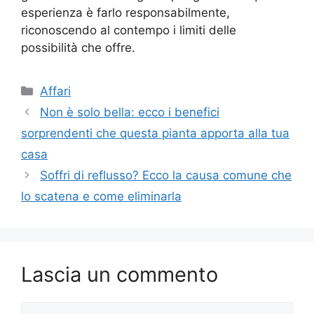
esperienza è farlo responsabilmente,
riconoscendo al contempo i limiti delle
possibilità che offre.
Categorie
Affari
Non è solo bella: ecco i benefici
sorprendenti che questa pianta apporta alla tua
casa
Soffri di reflusso? Ecco la causa comune che
lo scatena e come eliminarla
Lascia un commento
Commento