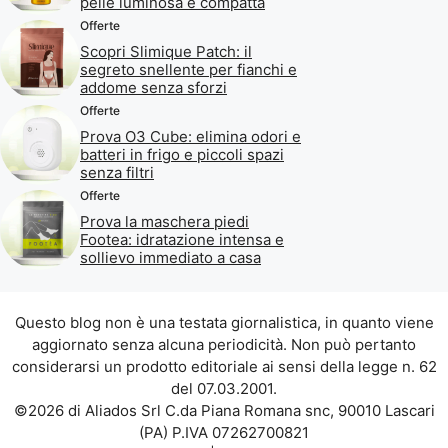
pelle luminosa e compatta
Offerte
Scopri Slimique Patch: il
segreto snellente per fianchi e
addome senza sforzi
Offerte
Prova O3 Cube: elimina odori e
batteri in frigo e piccoli spazi
senza filtri
Offerte
Prova la maschera piedi
Footea: idratazione intensa e
sollievo immediato a casa
Questo blog non è una testata giornalistica, in quanto viene
aggiornato senza alcuna periodicità. Non può pertanto
considerarsi un prodotto editoriale ai sensi della legge n. 62
del 07.03.2001.
©2026 di Aliados Srl C.da Piana Romana snc, 90010 Lascari
(PA) P.IVA 07262700821