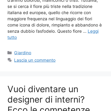
d’animo dolorosi, malinconici o tristi. Tuttavia,
se si cerca il fiore più triste nella tradizione
italiana ed europea, quello che ricorre con
maggiore frequenza nel linguaggio dei fiori
come icona di dolore, rimpianto e abbandono è
senza dubbio l’asfodelo. Questo fiore …
Leggi
tutto
Categorie
Giardino
Lascia un commento
Vuoi diventare un
designer di interni?
Ecco le competenze