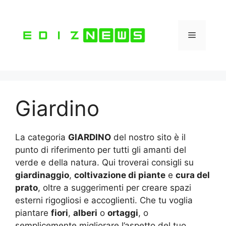
Vai
al
contenuto
Menu
Giardino
La categoria
GIARDINO
del nostro sito è il
punto di riferimento per tutti gli amanti del
verde e della natura. Qui troverai consigli su
giardinaggio
,
coltivazione di piante
e
cura del
prato
, oltre a suggerimenti per creare spazi
esterni rigogliosi e accoglienti. Che tu voglia
piantare
fiori
,
alberi
o
ortaggi
, o
semplicemente migliorare l’aspetto del tuo